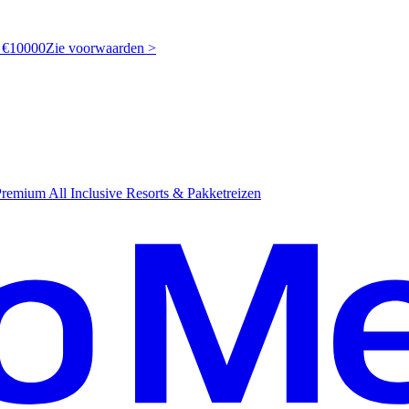
t €10000
Z
ie voorwaarden >
emium All Inclusive Resorts & Pakketreizen