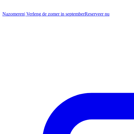
Nazomeren
| Verleng de zomer in september
R
eserveer nu