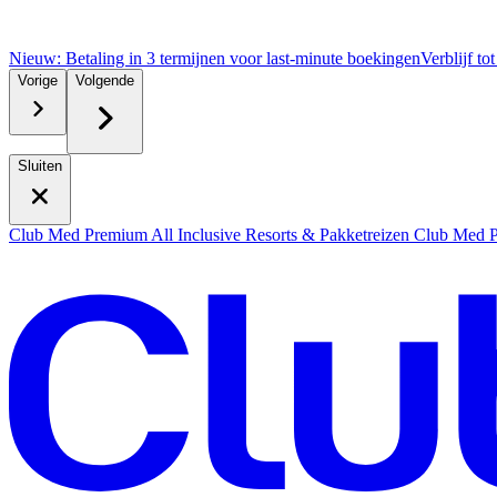
Nieuw: Betaling in 3 termijnen voor last-minute boekingen
Verblijf to
Vorige
Volgende
Sluiten
Club Med Premium All Inclusive Resorts & Pakketreizen
Club Med Pr