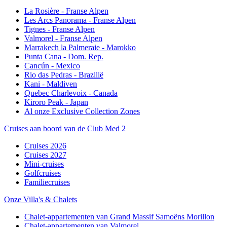
La Rosière - Franse Alpen
Les Arcs Panorama - Franse Alpen
Tignes - Franse Alpen
Valmorel - Franse Alpen
Marrakech la Palmeraie - Marokko
Punta Cana - Dom. Rep.
Cancún - Mexico
Rio das Pedras - Brazilië
Kani - Maldiven
Quebec Charlevoix - Canada
Kiroro Peak - Japan
Al onze Exclusive Collection Zones
Cruises aan boord van de Club Med 2
Cruises 2026
Cruises 2027
Mini-cruises
Golfcruises
Familiecruises
Onze Villa's & Chalets
Chalet-appartementen van Grand Massif Samoëns Morillon
Chalet-appartementen van Valmorel