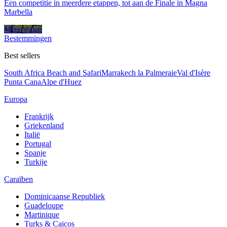
Een competitie in meerdere etappen, tot aan de Finale in Magna
Marbella
Meer weten
Bestemmingen
Best sellers
South Africa Beach and Safari
Marrakech la Palmeraie
Val d'Isère
Punta Cana
Alpe d'Huez
Europa
Frankrijk
Griekenland
Italië
Portugal
Spanje
Turkije
Caraïben
Dominicaanse Republiek
Guadeloupe
Martinique
Turks & Caicos