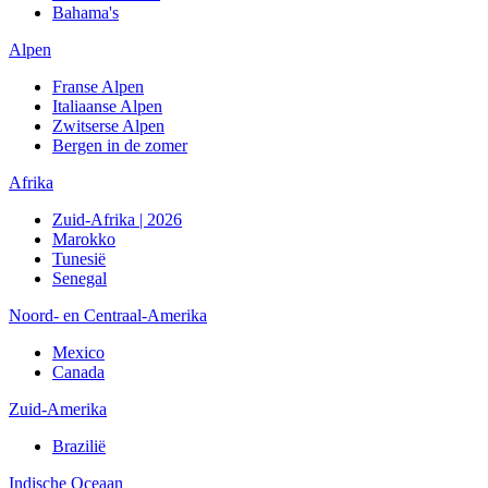
Bahama's
Alpen
Franse Alpen
Italiaanse Alpen
Zwitserse Alpen
Bergen in de zomer
Afrika
Zuid-Afrika | 2026
Marokko
Tunesië
Senegal
Noord- en Centraal-Amerika
Mexico
Canada
Zuid-Amerika
Brazilië
Indische Oceaan