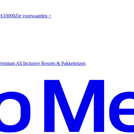
t €10000
Z
ie voorwaarden >
emium All Inclusive Resorts & Pakketreizen