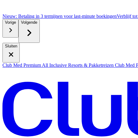
Nieuw: Betaling in 3 termijnen voor last-minute boekingen
Verblijf to
Vorige
Volgende
Sluiten
Club Med Premium All Inclusive Resorts & Pakketreizen
Club Med Pr