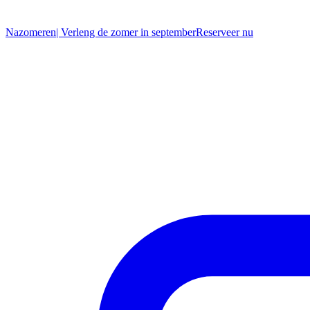
Nazomeren
| Verleng de zomer in september
R
eserveer nu