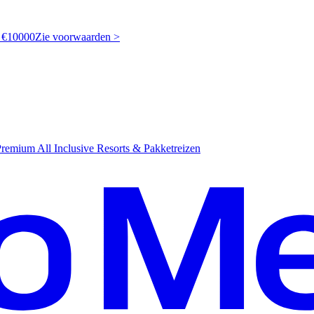
t €10000
Z
ie voorwaarden >
emium All Inclusive Resorts & Pakketreizen