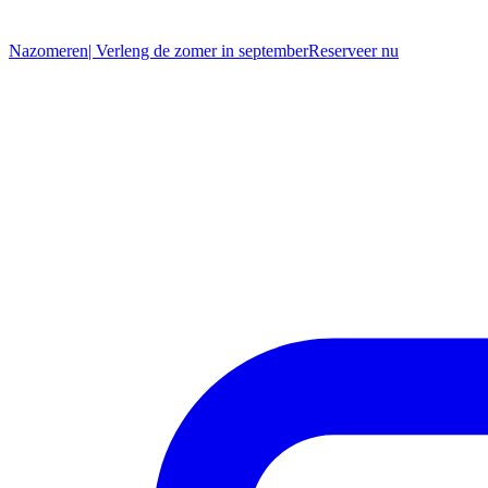
Nazomeren
| Verleng de zomer in september
R
eserveer nu