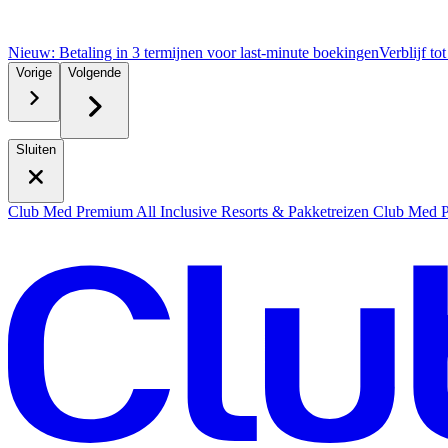
Nieuw: Betaling in 3 termijnen voor last-minute boekingen
Verblijf to
Vorige
Volgende
Sluiten
Club Med Premium All Inclusive Resorts & Pakketreizen
Club Med Pr