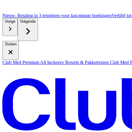
Nieuw: Betaling in 3 termijnen voor last-minute boekingen
Verblijf to
Vorige
Volgende
Sluiten
Club Med Premium All Inclusive Resorts & Pakketreizen
Club Med Pr