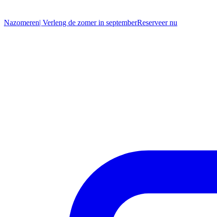
Nazomeren
| Verleng de zomer in september
R
eserveer nu