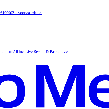
t €10000
Z
ie voorwaarden >
emium All Inclusive Resorts & Pakketreizen