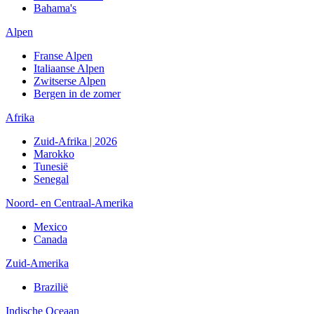
Bahama's
Alpen
Franse Alpen
Italiaanse Alpen
Zwitserse Alpen
Bergen in de zomer
Afrika
Zuid-Afrika | 2026
Marokko
Tunesië
Senegal
Noord- en Centraal-Amerika
Mexico
Canada
Zuid-Amerika
Brazilië
Indische Oceaan