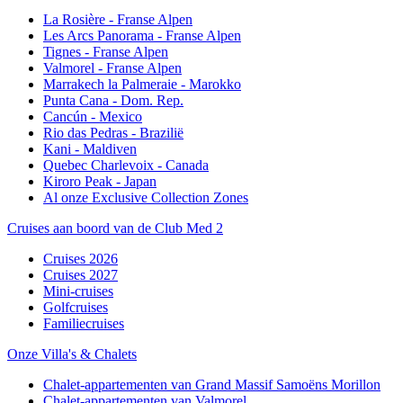
La Rosière - Franse Alpen
Les Arcs Panorama - Franse Alpen
Tignes - Franse Alpen
Valmorel - Franse Alpen
Marrakech la Palmeraie - Marokko
Punta Cana - Dom. Rep.
Cancún - Mexico
Rio das Pedras - Brazilië
Kani - Maldiven
Quebec Charlevoix - Canada
Kiroro Peak - Japan
Al onze Exclusive Collection Zones
Cruises aan boord van de Club Med 2
Cruises 2026
Cruises 2027
Mini-cruises
Golfcruises
Familiecruises
Onze Villa's & Chalets
Chalet-appartementen van Grand Massif Samoëns Morillon
Chalet-appartementen van Valmorel