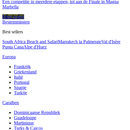
Een competitie in meerdere etappen, tot aan de Finale in Magna
Marbella
Meer weten
Bestemmingen
Best sellers
South Africa Beach and Safari
Marrakech la Palmeraie
Val d'Isère
Punta Cana
Alpe d'Huez
Europa
Frankrijk
Griekenland
Italië
Portugal
Spanje
Turkije
Caraïben
Dominicaanse Republiek
Guadeloupe
Martinique
Turks & Caicos