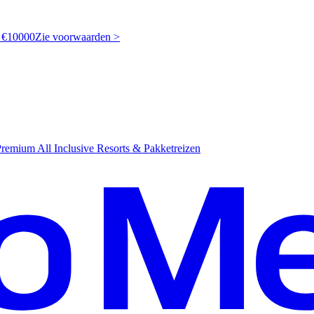
t €10000
Z
ie voorwaarden >
emium All Inclusive Resorts & Pakketreizen