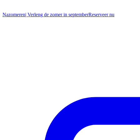
Nazomeren
| Verleng de zomer in september
R
eserveer nu