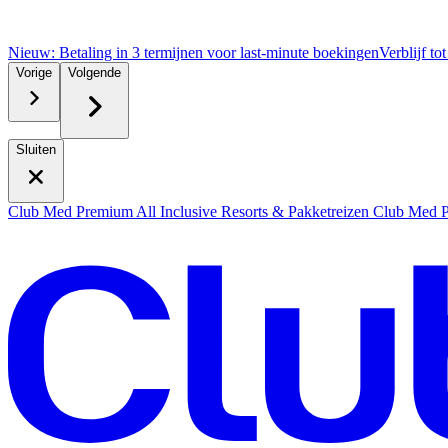
Nieuw: Betaling in 3 termijnen voor last-minute boekingen
Verblijf to
Vorige
Volgende
Sluiten
Club Med Premium All Inclusive Resorts & Pakketreizen
Club Med Pr