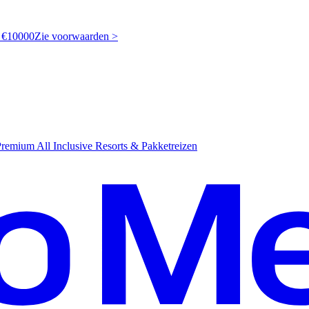
t €10000
Z
ie voorwaarden >
emium All Inclusive Resorts & Pakketreizen