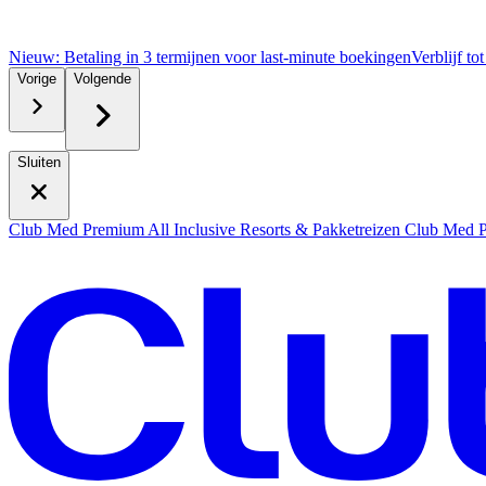
Nieuw: Betaling in 3 termijnen voor last-minute boekingen
Verblijf to
Vorige
Volgende
Sluiten
Club Med Premium All Inclusive Resorts & Pakketreizen
Club Med Pr