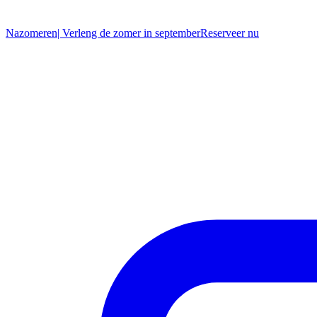
Nazomeren
| Verleng de zomer in september
R
eserveer nu