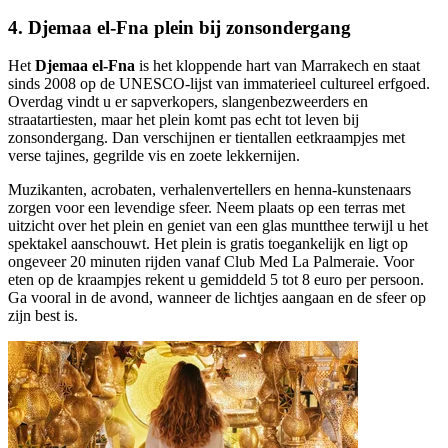
4. Djemaa el-Fna plein bij zonsondergang
Het
Djemaa el-Fna
is het kloppende hart van Marrakech en staat
sinds 2008 op de UNESCO-lijst van immaterieel cultureel erfgoed.
Overdag vindt u er sapverkopers, slangenbezweerders en
straatartiesten, maar het plein komt pas echt tot leven bij
zonsondergang. Dan verschijnen er tientallen eetkraampjes met
verse tajines, gegrilde vis en zoete lekkernijen.
Muzikanten, acrobaten, verhalenvertellers en henna-kunstenaars
zorgen voor een levendige sfeer. Neem plaats op een terras met
uitzicht over het plein en geniet van een glas muntthee terwijl u het
spektakel aanschouwt. Het plein is gratis toegankelijk en ligt op
ongeveer 20 minuten rijden vanaf Club Med La Palmeraie. Voor
eten op de kraampjes rekent u gemiddeld 5 tot 8 euro per persoon.
Ga vooral in de avond, wanneer de lichtjes aangaan en de sfeer op
zijn best is.