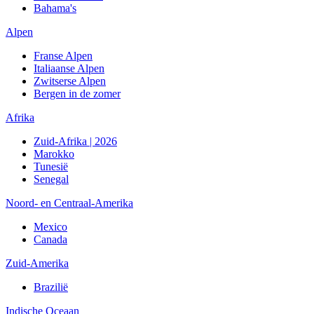
Bahama's
Alpen
Franse Alpen
Italiaanse Alpen
Zwitserse Alpen
Bergen in de zomer
Afrika
Zuid-Afrika | 2026
Marokko
Tunesië
Senegal
Noord- en Centraal-Amerika
Mexico
Canada
Zuid-Amerika
Brazilië
Indische Oceaan