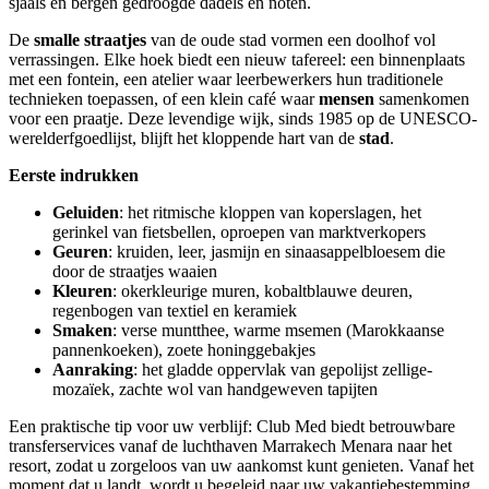
sjaals en bergen gedroogde dadels en noten.
De
smalle straatjes
van de oude stad vormen een doolhof vol
verrassingen. Elke hoek biedt een nieuw tafereel: een binnenplaats
met een fontein, een atelier waar leerbewerkers hun traditionele
technieken toepassen, of een klein café waar
mensen
samenkomen
voor een praatje. Deze levendige wijk, sinds 1985 op de UNESCO-
werelderfgoedlijst, blijft het kloppende hart van de
stad
.
Eerste indrukken
Geluiden
: het ritmische kloppen van koperslagen, het
gerinkel van fietsbellen, oproepen van marktverkopers
Geuren
: kruiden, leer, jasmijn en sinaasappelbloesem die
door de straatjes waaien
Kleuren
: okerkleurige muren, kobaltblauwe deuren,
regenbogen van textiel en keramiek
Smaken
: verse muntthee, warme msemen (Marokkaanse
pannenkoeken), zoete honinggebakjes
Aanraking
: het gladde oppervlak van gepolijst zellige-
mozaïek, zachte wol van handgeweven tapijten
Een praktische tip voor uw verblijf: Club Med biedt betrouwbare
transferservices vanaf de luchthaven Marrakech Menara naar het
resort, zodat u zorgeloos van uw aankomst kunt genieten. Vanaf het
moment dat u landt, wordt u begeleid naar uw vakantiebestemming