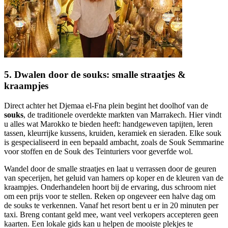
5. Dwalen door de souks: smalle straatjes &
kraampjes
Direct achter het Djemaa el-Fna plein begint het doolhof van de
souks
, de traditionele overdekte markten van Marrakech. Hier vindt
u alles wat Marokko te bieden heeft: handgeweven tapijten, leren
tassen, kleurrijke kussens, kruiden, keramiek en sieraden. Elke souk
is gespecialiseerd in een bepaald ambacht, zoals de Souk Semmarine
voor stoffen en de Souk des Teinturiers voor geverfde wol.
Wandel door de smalle straatjes en laat u verrassen door de geuren
van specerijen, het geluid van hamers op koper en de kleuren van de
kraampjes. Onderhandelen hoort bij de ervaring, dus schroom niet
om een prijs voor te stellen. Reken op ongeveer een halve dag om
de souks te verkennen. Vanaf het resort bent u er in 20 minuten per
taxi. Breng contant geld mee, want veel verkopers accepteren geen
kaarten. Een lokale gids kan u helpen de mooiste plekjes te