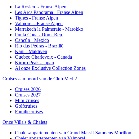
La Rosière - Franse Alpen
Les Arcs Panorama - Franse Alpen
Tignes - Franse Alpen
Valmorel - Franse Alpen
Marrakech la Palmeraie - Marokko
Punta Cana - Dom. Rep.
Cancún - Mexico
Rio das Pedras - Brazilië
Kani - Maldiven
Quebec Charlevoix - Canada
Kiroro Peak - Japan
Al onze Exclusive Collection Zones
Cruises aan boord van de Club Med 2
Cruises 2026
Cruises 2027
Mini-cruises
Golfcruises
Familiecruises
Onze Villa's & Chalets
Chalet-appartementen van Grand Massif Samoëns Morillon
Chalet-appartementen van Valmorel