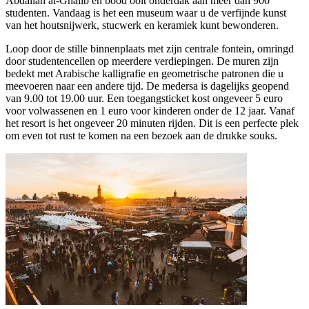
Abdallah al-Ghalib en bood ooit onderdak aan meer dan 900
studenten. Vandaag is het een museum waar u de verfijnde kunst
van het houtsnijwerk, stucwerk en keramiek kunt bewonderen.
Loop door de stille binnenplaats met zijn centrale fontein, omringd
door studentencellen op meerdere verdiepingen. De muren zijn
bedekt met Arabische kalligrafie en geometrische patronen die u
meevoeren naar een andere tijd. De medersa is dagelijks geopend
van 9.00 tot 19.00 uur. Een toegangsticket kost ongeveer 5 euro
voor volwassenen en 1 euro voor kinderen onder de 12 jaar. Vanaf
het resort is het ongeveer 20 minuten rijden. Dit is een perfecte plek
om even tot rust te komen na een bezoek aan de drukke souks.