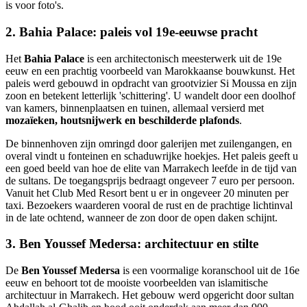
is voor foto's.
2. Bahia Palace: paleis vol 19e-eeuwse pracht
Het
Bahia Palace
is een architectonisch meesterwerk uit de 19e
eeuw en een prachtig voorbeeld van Marokkaanse bouwkunst. Het
paleis werd gebouwd in opdracht van grootvizier Si Moussa en zijn
zoon en betekent letterlijk 'schittering'. U wandelt door een doolhof
van kamers, binnenplaatsen en tuinen, allemaal versierd met
mozaïeken, houtsnijwerk en beschilderde plafonds
.
De binnenhoven zijn omringd door galerijen met zuilengangen, en
overal vindt u fonteinen en schaduwrijke hoekjes. Het paleis geeft u
een goed beeld van hoe de elite van Marrakech leefde in de tijd van
de sultans. De toegangsprijs bedraagt ongeveer 7 euro per persoon.
Vanuit het Club Med Resort bent u er in ongeveer 20 minuten per
taxi. Bezoekers waarderen vooral de rust en de prachtige lichtinval
in de late ochtend, wanneer de zon door de open daken schijnt.
3. Ben Youssef Medersa: architectuur en stilte
De
Ben Youssef Medersa
is een voormalige koranschool uit de 16e
eeuw en behoort tot de mooiste voorbeelden van islamitische
architectuur in Marrakech. Het gebouw werd opgericht door sultan