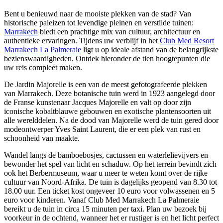
Bent u benieuwd naar de mooiste plekken van de stad? Van
historische paleizen tot levendige pleinen en verstilde tuinen:
Marrakech
biedt een prachtige mix van cultuur, architectuur en
authentieke ervaringen. Tijdens uw verblijf in het
Club Med Resort
Marrakech La Palmeraie
ligt u op ideale afstand van de belangrijkste
bezienswaardigheden. Ontdek hieronder de tien hoogtepunten die
uw reis compleet maken.
De Jardin Majorelle is een van de meest gefotografeerde plekken
van Marrakech. Deze botanische tuin werd in 1923 aangelegd door
de Franse kunstenaar Jacques Majorelle en valt op door zijn
iconische kobaltblauwe gebouwen en exotische plantensoorten uit
alle werelddelen. Na de dood van Majorelle werd de tuin gered door
modeontwerper Yves Saint Laurent, die er een plek van rust en
schoonheid van maakte.
Wandel langs de bamboebosjes, cactussen en waterlelievijvers en
bewonder het spel van licht en schaduw. Op het terrein bevindt zich
ook het Berbermuseum, waar u meer te weten komt over de rijke
cultuur van Noord-Afrika. De tuin is dagelijks geopend van 8.30 tot
18.00 uur. Een ticket kost ongeveer 10 euro voor volwassenen en 5
euro voor kinderen. Vanaf Club Med Marrakech La Palmeraie
bereikt u de tuin in circa 15 minuten per taxi. Plan uw bezoek bij
voorkeur in de ochtend, wanneer het er rustiger is en het licht perfect