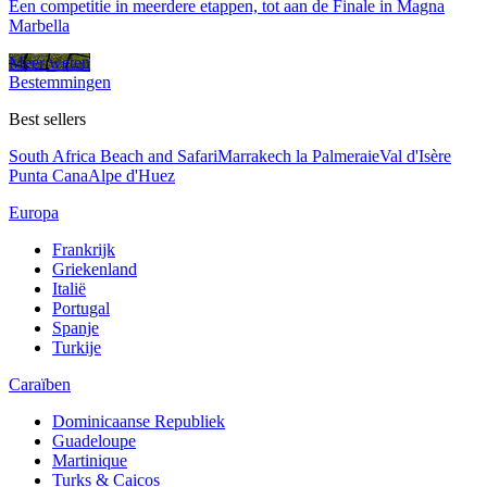
Een competitie in meerdere etappen, tot aan de Finale in Magna
Marbella
Meer weten
Bestemmingen
Best sellers
South Africa Beach and Safari
Marrakech la Palmeraie
Val d'Isère
Punta Cana
Alpe d'Huez
Europa
Frankrijk
Griekenland
Italië
Portugal
Spanje
Turkije
Caraïben
Dominicaanse Republiek
Guadeloupe
Martinique
Turks & Caicos