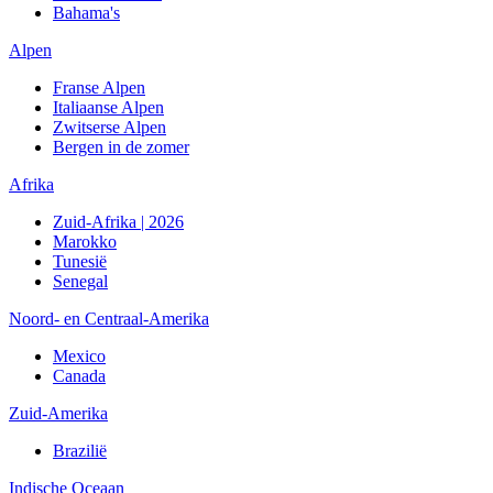
Bahama's
Alpen
Franse Alpen
Italiaanse Alpen
Zwitserse Alpen
Bergen in de zomer
Afrika
Zuid-Afrika | 2026
Marokko
Tunesië
Senegal
Noord- en Centraal-Amerika
Mexico
Canada
Zuid-Amerika
Brazilië
Indische Oceaan