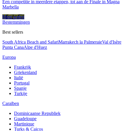
Een competitie in meerdere etappen, tot aan de Finale in Magna
Marbella
Meer weten
Bestemmingen
Best sellers
South Africa Beach and Safari
Marrakech la Palmeraie
Val d'Isère
Punta Cana
Alpe d'Huez
Europa
Frankrijk
Griekenland
Italië
Portugal
Spanje
Turkije
Caraïben
Dominicaanse Republiek
Guadeloupe
Martinique
Turks & Caicos