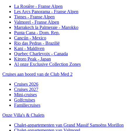
La Rosière - Franse Alpen
Les Arcs Panorama - Franse Alpen
Tignes - Franse Alpen
Valmorel - Franse Alpen
Marrakech la Palmeraie - Marokko
Punta Cana - Dom. Rep.
Cancún - Mexico
Rio das Pedras - Brazilië
Kani - Maldiven
Quebec Charlevoix - Canada
Kiroro Peak - Japan
Al onze Exclusive Collection Zones
Cruises aan boord van de Club Med 2
Cruises 2026
Cruises 2027
Mini-cruises
Golfcruises
Familiecruises
Onze Villa's & Chalets
Chalet-appartementen van Grand Massif Samoëns Morillon
Chalet-appartementen van Valmorel