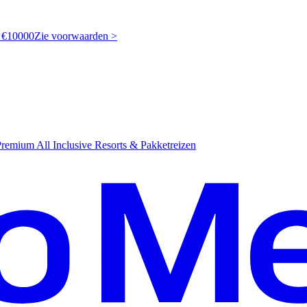
t €10000
Z
ie voorwaarden >
emium All Inclusive Resorts & Pakketreizen