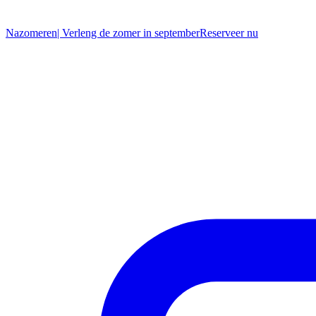
Nazomeren
| Verleng de zomer in september
R
eserveer nu