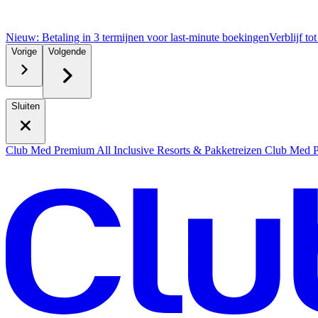
Nieuw: Betaling in 3 termijnen voor last-minute boekingen
Verblijf to
Vorige
Volgende
Sluiten
Club Med Premium All Inclusive Resorts & Pakketreizen
Club Med Pr