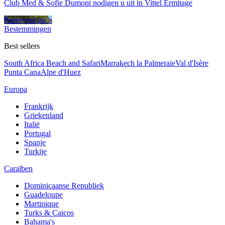
Club Med & Sofie Dumont nodigen u uit in Vittel Ermitage
Reserveer nu >
Bestemmingen
Best sellers
South Africa Beach and Safari
Marrakech la Palmeraie
Val d'Isère
Punta Cana
Alpe d'Huez
Europa
Frankrijk
Griekenland
Italië
Portugal
Spanje
Turkije
Caraïben
Dominicaanse Republiek
Guadeloupe
Martinique
Turks & Caicos
Bahama's