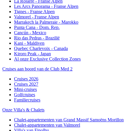
La Rosière - Franse Alpen
Les Arcs Panorama - Franse Alpen
Tignes - Franse Alpen
Valmorel - Franse Alpen
Marrakech la Palmeraie - Marokko
Punta Cana - Dom. Rep.
Cancún - Mexico
Rio das Pedras - Brazilië
Kani - Maldiven
Quebec Charlevoix - Canada
Kiroro Peak - Japan
Al onze Exclusive Collection Zones
Cruises aan boord van de Club Med 2
Cruises 2026
Cruises 2027
Mini-cruises
Golfcruises
Familiecruises
Onze Villa's & Chalets
Chalet-appartementen van Grand Massif Samoëns Morillon
Chalet-appartementen van Valmorel
Villa's van Finolhu