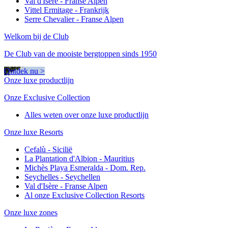
Val d'Isère - Franse Alpen
Vittel Ermitage - Frankrijk
Serre Chevalier - Franse Alpen
Welkom bij de Club
De Club van de mooiste bergtoppen sinds 1950
Ontdek nu >
Onze luxe productlijn
Onze Exclusive Collection
Alles weten over onze luxe productlijn
Onze luxe Resorts
Cefalù - Sicilië
La Plantation d'Albion - Mauritius
Michès Playa Esmeralda - Dom. Rep.
Seychelles - Seychellen
Val d'Isère - Franse Alpen
Al onze Exclusive Collection Resorts
Onze luxe zones