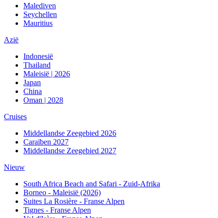
Malediven
Seychellen
Mauritius
Azië
Indonesië
Thailand
Maleisië | 2026
Japan
China
Oman | 2028
Cruises
Middellandse Zeegebied 2026
Caraïben 2027
Middellandse Zeegebied 2027
Nieuw
South Africa Beach and Safari - Zuid-Afrika
Borneo - Maleisië (2026)
Suites La Rosière - Franse Alpen
Tignes - Franse Alpen