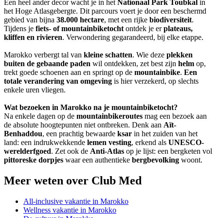
Een heel ander decor wacht je in het
Nationaal Park Toubkal
in
het Hoge Atlasgebergte. Dit parcours voert je door een beschermd
gebied van bijna
38.000 hectare
, met een rijke
biodiversiteit
.
Tijdens je
fiets- of mountainbiketocht
ontdek je er
plateaus,
kliffen en rivieren
. Verwondering gegarandeerd, bij elke etappe.
Marokko verbergt tal van
kleine schatten
. Wie deze
plekken
buiten de gebaande paden
wil ontdekken, zet best zijn
helm
op,
trekt goede schoenen aan en springt op de
mountainbike
.
Een
totale verandering van omgeving
is hier verzekerd, op slechts
enkele uren vliegen.
Wat bezoeken in Marokko na je mountainbiketocht?
Na enkele dagen op de
mountainbikeroutes
mag een bezoek aan
de absolute hoogtepunten niet ontbreken. Denk aan
Aït-
Benhaddou
, een prachtig bewaarde
ksar
in het zuiden van het
land: een indrukwekkende
lemen vesting
, erkend als
UNESCO-
werelderfgoed
. Zet ook de
Anti-Atlas
op je lijst: een bergketen vol
pittoreske dorpjes
waar een authentieke
bergbevolking
woont.
Meer weten over Club Med
All-inclusive vakantie in Marokko
Wellness vakantie in Marokko