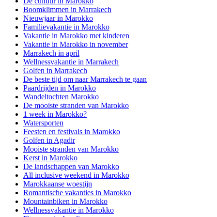
De cultuur in Marokko
Boomklimmen in Marrakech
Nieuwjaar in Marokko
Familievakantie in Marokko
Vakantie in Marokko met kinderen
Vakantie in Marokko in november
Marrakech in april
Wellnessvakantie in Marrakech
Golfen in Marrakech
De beste tijd om naar Marrakech te gaan
Paardrijden in Marokko
Wandeltochten Marokko
De mooiste stranden van Marokko
1 week in Marokko?
Watersporten
Feesten en festivals in Marokko
Golfen in Agadir
Mooiste stranden van Marokko
Kerst in Marokko
De landschappen van Marokko
All inclusive weekend in Marokko
Marokkaanse woestijn
Romantische vakanties in Marokko
Mountainbiken in Marokko
Wellnessvakantie in Marokko