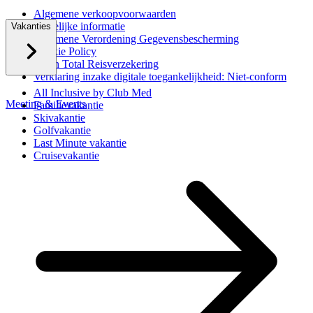
Algemene verkoopvoorwaarden
Wettelijke informatie
Vakanties
Algemene Verordening Gegevensbescherming
Cookie Policy
Ecran Total Reisverzekering
Verklaring inzake digitale toegankelijkheid: Niet-conform
All Inclusive by Club Med
Meeting & Events
Familievakantie
Skivakantie
Golfvakantie
Last Minute vakantie
Cruisevakantie