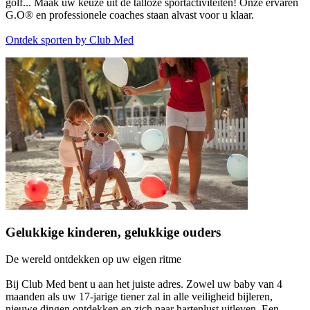
golf... Maak uw keuze uit de talloze sportactiviteiten! Onze ervaren
G.O® en professionele coaches staan alvast voor u klaar.
Ontdek sporten by Club Med
Gelukkige kinderen, gelukkige ouders
De wereld ontdekken op uw eigen ritme
Bij Club Med bent u aan het juiste adres. Zowel uw baby van 4
maanden als uw 17-jarige tiener zal in alle veiligheid bijleren,
nieuwe dingen ontdekken en zich naar hartenlust uitleven. Een