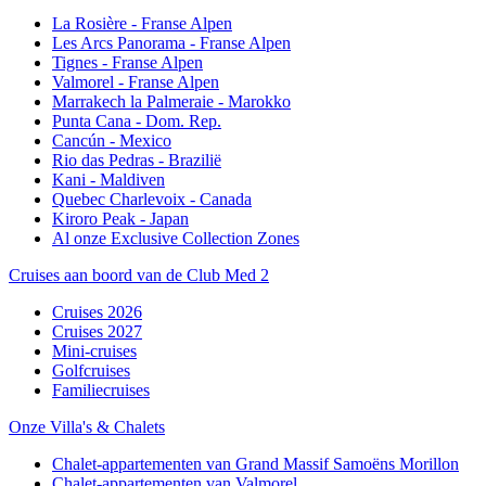
La Rosière - Franse Alpen
Les Arcs Panorama - Franse Alpen
Tignes - Franse Alpen
Valmorel - Franse Alpen
Marrakech la Palmeraie - Marokko
Punta Cana - Dom. Rep.
Cancún - Mexico
Rio das Pedras - Brazilië
Kani - Maldiven
Quebec Charlevoix - Canada
Kiroro Peak - Japan
Al onze Exclusive Collection Zones
Cruises aan boord van de Club Med 2
Cruises 2026
Cruises 2027
Mini-cruises
Golfcruises
Familiecruises
Onze Villa's & Chalets
Chalet-appartementen van Grand Massif Samoëns Morillon
Chalet-appartementen van Valmorel