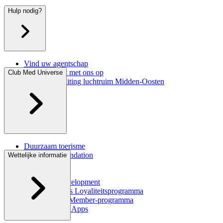
Hulp nodig?
Vind uw agentschap
Neem contact met ons op
Club Med Universe
Informatie sluiting luchtruim Midden-Oosten
FAQ
Duurzaam toerisme
Corporate Foundation
Wettelijke informatie
Happy to Care
CSR Rapport
Club Med Development
Great Members Loyaliteitsprogramma
Member Gets Member-programma
iPhone & iPad Apps