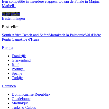
Een competitie in meerdere etappen, tot aan de Finale in Magna
Marbella
Meer weten
Bestemmingen
Best sellers
South Africa Beach and Safari
Marrakech la Palmeraie
Val d'Isère
Punta Cana
Alpe d'Huez
Europa
Frankrijk
Griekenland
Italië
Portugal
Spanje
Turkije
Caraïben
Dominicaanse Republiek
Guadeloupe
Martinique
Turks & Caicos