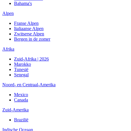
Bahama's
Alpen
Franse Alpen
Italiaanse Alpen
Zwitserse Alpen
Bergen in de zomer
Afrika
Zuid-Afrika | 2026
Marokko
Tunesië
Senegal
Noord- en Centraal-Amerika
Mexico
Canada
Zuid-Amerika
Brazilië
Indische Oceaan