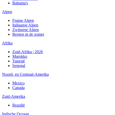
Bahama's
Alpen
Franse Alpen
Italiaanse Alpen
Zwitserse Alpen
Bergen in de zomer
Afrika
Zuid-Afrika | 2026
Marokko
Tunesië
Senegal
Noord- en Centraal-Amerika
Mexico
Canada
Zuid-Amerika
Brazilië
Indische Oceaan