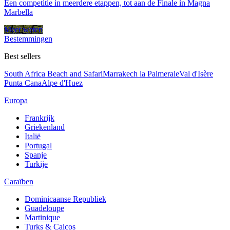
Een competitie in meerdere etappen, tot aan de Finale in Magna
Marbella
Meer weten
Bestemmingen
Best sellers
South Africa Beach and Safari
Marrakech la Palmeraie
Val d'Isère
Punta Cana
Alpe d'Huez
Europa
Frankrijk
Griekenland
Italië
Portugal
Spanje
Turkije
Caraïben
Dominicaanse Republiek
Guadeloupe
Martinique
Turks & Caicos