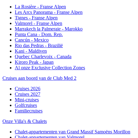
La Rosière - Franse Alpen
Les Arcs Panorama - Franse Alpen
Tignes - Franse Alpen
Valmorel - Franse Alpen
Marrakech la Palmeraie - Marokko
Punta Cana - Dom. Rep.
Cancún - Mexico
Rio das Pedras - Brazilië
Kani - Maldiven
Quebec Charlevoix - Canada
Kiroro Peak - Japan
Al onze Exclusive Collection Zones
Cruises aan boord van de Club Med 2
Cruises 2026
Cruises 2027
Mini-cruises
Golfcruises
Familiecruises
Onze Villa's & Chalets
Chalet-appartementen van Grand Massif Samoëns Morillon
Chalet-appartementen van Valmorel