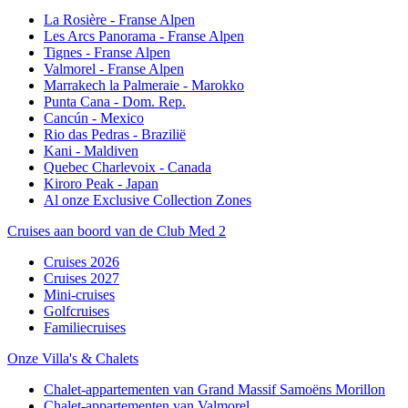
La Rosière - Franse Alpen
Les Arcs Panorama - Franse Alpen
Tignes - Franse Alpen
Valmorel - Franse Alpen
Marrakech la Palmeraie - Marokko
Punta Cana - Dom. Rep.
Cancún - Mexico
Rio das Pedras - Brazilië
Kani - Maldiven
Quebec Charlevoix - Canada
Kiroro Peak - Japan
Al onze Exclusive Collection Zones
Cruises aan boord van de Club Med 2
Cruises 2026
Cruises 2027
Mini-cruises
Golfcruises
Familiecruises
Onze Villa's & Chalets
Chalet-appartementen van Grand Massif Samoëns Morillon
Chalet-appartementen van Valmorel