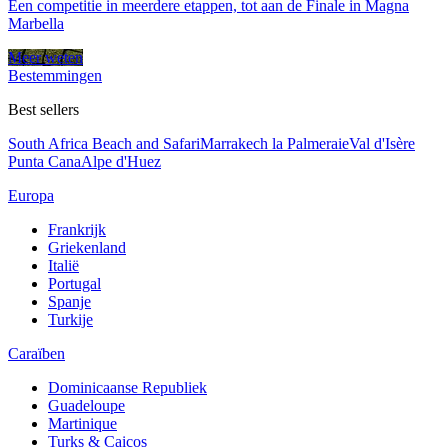
Een competitie in meerdere etappen, tot aan de Finale in Magna
Marbella
Meer weten
Bestemmingen
Best sellers
South Africa Beach and Safari
Marrakech la Palmeraie
Val d'Isère
Punta Cana
Alpe d'Huez
Europa
Frankrijk
Griekenland
Italië
Portugal
Spanje
Turkije
Caraïben
Dominicaanse Republiek
Guadeloupe
Martinique
Turks & Caicos