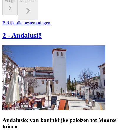
Vorige
Volgende
Bekijk alle bestemmingen
2
-
Andalusië
Andalusië: van koninklijke paleizen tot Moorse
tuinen