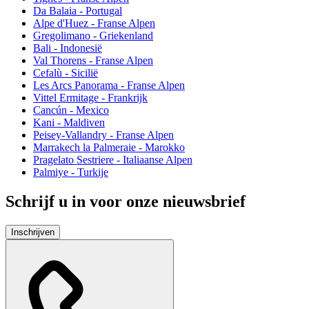
Da Balaia - Portugal
Alpe d'Huez - Franse Alpen
Gregolimano - Griekenland
Bali - Indonesië
Val Thorens - Franse Alpen
Cefalù - Sicilië
Les Arcs Panorama - Franse Alpen
Vittel Ermitage - Frankrijk
Cancún - Mexico
Kani - Maldiven
Peisey-Vallandry - Franse Alpen
Marrakech la Palmeraie - Marokko
Pragelato Sestriere - Italiaanse Alpen
Palmiye - Turkije
Schrijf u in voor onze nieuwsbrief
Inschrijven