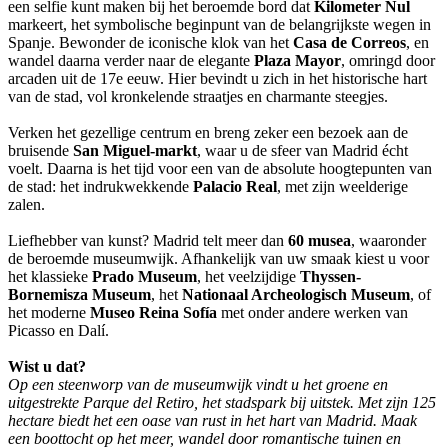
een selfie kunt maken bij het beroemde bord dat
Kilometer Nul
markeert, het symbolische beginpunt van de belangrijkste wegen in
Spanje. Bewonder de iconische klok van het
Casa de Correos
, en
wandel daarna verder naar de elegante
Plaza Mayor
, omringd door
arcaden uit de 17e eeuw. Hier bevindt u zich in het historische hart
van de stad, vol kronkelende straatjes en charmante steegjes.
Verken het gezellige centrum en breng zeker een bezoek aan de
bruisende
San Miguel-markt
, waar u de sfeer van Madrid écht
voelt. Daarna is het tijd voor een van de absolute hoogtepunten van
de stad: het indrukwekkende
Palacio Real
, met zijn weelderige
zalen.
Liefhebber van kunst? Madrid telt meer dan
60 musea
, waaronder
de beroemde museumwijk. Afhankelijk van uw smaak kiest u voor
het klassieke
Prado Museum
, het veelzijdige
Thyssen-
Bornemisza Museum
, het
Nationaal Archeologisch Museum
, of
het moderne
Museo Reina Sofía
met onder andere werken van
Picasso en Dalí.
Wist u dat?
Op een steenworp van de museumwijk vindt u het groene en
uitgestrekte Parque del Retiro, het stadspark bij uitstek. Met zijn 125
hectare biedt het een oase van rust in het hart van Madrid. Maak
een boottocht op het meer, wandel door romantische tuinen en