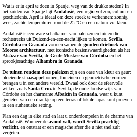
Wat is er in april te doen in Spanje, weg van de drukke steden? In
het zuiden van Spanje ligt
Andalusië
, een regio vol zon, cultuur en
geschiedenis. April is ideaal om deze streek te verkennen: zonnig
weer, zachte temperaturen rond de 25 °C en een natuur vol kleur.
Andalusië is een ware schatkamer van paleizen en tuinen die
rechtstreeks uit Duizend-en-een-nacht lijken te komen.
Sevilla,
Córdoba en Granada
vormen samen de
gouden driehoek van
Moorse architectuur
, met iconische bezienswaardigheden als het
Alcázar van Sevilla
, de
Grote Moskee van Córdoba
en het
sprookjesachtige
Alhambra in Granada
.
De
tuinen rondom deze paleizen
zijn een oase van kleur en geur:
bloeiende sinaasappelbomen, fonteinen en geometrische vormen
brengen u in een andere wereld. Dwaal ook door de sfeervolle
wijken zoals
Santa Cruz
in Sevilla, de oude Joodse wijk van
Córdoba en het charmante
Albaicín in Granada
, waar u kunt
genieten van een drankje op een terras of lokale tapas kunt proeven
in een authentieke setting.
Plan een dag in elke stad en laat u onderdompelen in de charme van
Andalusië. Wanneer de
avond valt, wordt Sevilla prachtig
verlicht
, en ontstaat er een magische sfeer die u niet snel zult
vergeten.