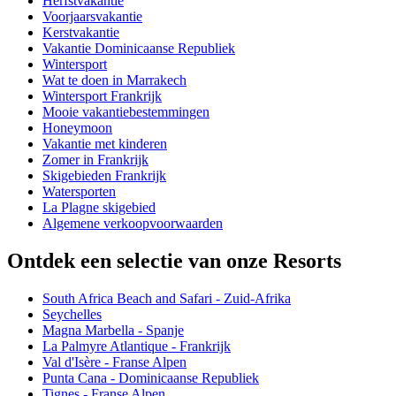
Herfstvakantie
Voorjaarsvakantie
Kerstvakantie
Vakantie Dominicaanse Republiek
Wintersport
Wat te doen in Marrakech
Wintersport Frankrijk
Mooie vakantiebestemmingen
Honeymoon
Vakantie met kinderen
Zomer in Frankrijk
Skigebieden Frankrijk
Watersporten
La Plagne skigebied
Algemene verkoopvoorwaarden
Ontdek een selectie van onze Resorts
South Africa Beach and Safari - Zuid-Afrika
Seychelles
Magna Marbella - Spanje
La Palmyre Atlantique - Frankrijk
Val d'Isère - Franse Alpen
Punta Cana - Dominicaanse Republiek
Tignes - Franse Alpen