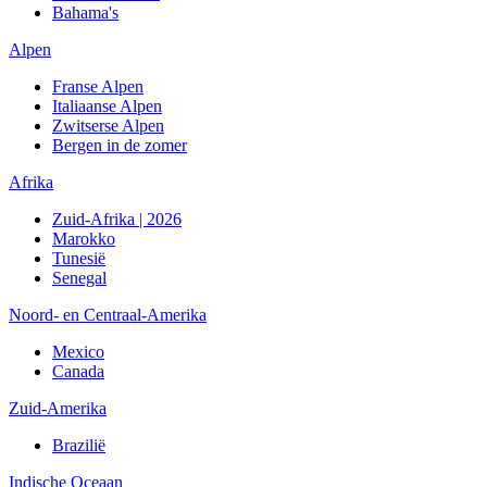
Bahama's
Alpen
Franse Alpen
Italiaanse Alpen
Zwitserse Alpen
Bergen in de zomer
Afrika
Zuid-Afrika | 2026
Marokko
Tunesië
Senegal
Noord- en Centraal-Amerika
Mexico
Canada
Zuid-Amerika
Brazilië
Indische Oceaan