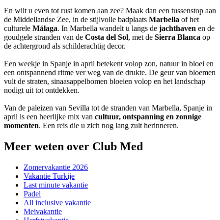
En wilt u even tot rust komen aan zee? Maak dan een tussenstop aan
de Middellandse Zee, in de stijlvolle badplaats
Marbella
of het
culturele
Málaga
. In Marbella wandelt u langs de
jachthaven
en de
goudgele stranden van de
Costa del Sol
, met de
Sierra Blanca
op
de achtergrond als schilderachtig decor.
Een weekje in Spanje in april betekent volop zon, natuur in bloei en
een ontspannend ritme ver weg van de drukte. De geur van bloemen
vult de straten, sinaasappelbomen bloeien volop en het landschap
nodigt uit tot ontdekken.
Van de paleizen van Sevilla tot de stranden van Marbella, Spanje in
april is een heerlijke mix van
cultuur, ontspanning en zonnige
momenten
. Een reis die u zich nog lang zult herinneren.
Meer weten over Club Med
Zomervakantie 2026
Vakantie Turkije
Last minute vakantie
Padel
All inclusive vakantie
Meivakantie