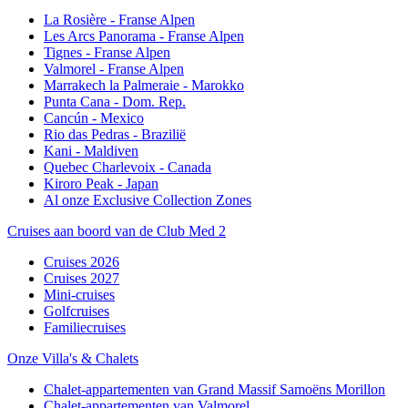
La Rosière - Franse Alpen
Les Arcs Panorama - Franse Alpen
Tignes - Franse Alpen
Valmorel - Franse Alpen
Marrakech la Palmeraie - Marokko
Punta Cana - Dom. Rep.
Cancún - Mexico
Rio das Pedras - Brazilië
Kani - Maldiven
Quebec Charlevoix - Canada
Kiroro Peak - Japan
Al onze Exclusive Collection Zones
Cruises aan boord van de Club Med 2
Cruises 2026
Cruises 2027
Mini-cruises
Golfcruises
Familiecruises
Onze Villa's & Chalets
Chalet-appartementen van Grand Massif Samoëns Morillon
Chalet-appartementen van Valmorel