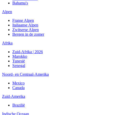
Bahama's
Alpen
Franse Alpen
Italiaanse Alpen
Zwitserse Alpen
Bergen in de zomer
Afrika
Zuid-Afrika | 2026
Marokko
Tunesië
Senegal
Noord- en Centraal-Amerika
Mexico
Canada
Zuid-Amerika
Brazilië
Indische Oceaan