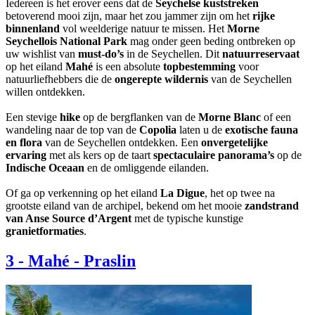
Iedereen is het erover eens dat de
Seychelse kuststreken
betoverend mooi zijn, maar het zou jammer zijn om het
rijke
binnenland
vol weelderige natuur te missen. Het
Morne
Seychellois National Park
mag onder geen beding ontbreken op
uw wishlist van
must-do’s
in de Seychellen. Dit
natuurreservaat
op het eiland
Mahé
is een absolute
topbestemming
voor
natuurliefhebbers die de
ongerepte wildernis
van de Seychellen
willen ontdekken.
Een stevige
hike
op de bergflanken van de
Morne Blanc
of een
wandeling naar de top van de
Copolia
laten u de
exotische fauna
en flora
van de Seychellen ontdekken. Een
onvergetelijke
ervaring
met als kers op de taart
spectaculaire panorama’s
op de
Indische Oceaan
en de omliggende eilanden.
Of ga op verkenning op het eiland
La Digue
, het op twee na
grootste eiland van de archipel, bekend om het mooie
zandstrand
van Anse Source d’Argent
met de typische kunstige
granietformaties
.
3
-
Mahé - Praslin