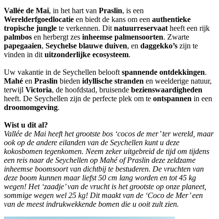
Vallée de Mai
, in het hart van
Praslin
, is een
Werelderfgoedlocatie
en biedt de kans om een
authentieke
tropische jungle
te verkennen. Dit
natuurreservaat
heeft een rijk
palmbos
en herbergt zes
inheemse palmensoorten
. Zwarte
papegaaien
,
Seychelse blauwe duiven
, en
daggekko’s
zijn te
vinden in dit
uitzonderlijke ecosysteem
.
Uw vakantie in de Seychellen belooft
spannende ontdekkingen
.
Mahé
en
Praslin
bieden
idyllische stranden
en weelderige natuur,
terwijl
Victoria
, de hoofdstad, bruisende
bezienswaardigheden
heeft. De Seychellen zijn de perfecte plek om te
ontspannen
in een
droomomgeving
.
Wist u dit al?
Vallée de Mai heeft het grootste bos ‘cocos de mer’ ter wereld, maar
ook op de andere eilanden van de Seychellen kunt u deze
kokosbomen tegenkomen. Neem zeker uitgebreid de tijd om tijdens
een reis naar de Seychellen op Mahé of Praslin deze zeldzame
inheemse boomsoort van dichtbij te bestuderen. De vruchten van
deze boom kunnen maar liefst 50 cm lang worden en tot 45 kg
wegen! Het ‘zaadje’ van de vrucht is het grootste op onze planeet,
sommige wegen wel 25 kg! Dit maakt van de ‘Coco de Mer’ een
van de meest indrukwekkende bomen die u ooit zult zien.