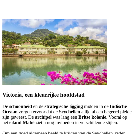
Victoria, een kleurrijke hoofdstad
De
schoonheid
en de
strategische ligging
midden in de
Indische
Oceaan
zorgen ervoor dat de
Seychellen
altijd al een begeerd plekje
zijn geweest. De
archipel
was lang een
Britse kolonie
. Vooral op
het
eiland Mahé
ziet u nog invloeden in verschillende stijlen.
Om een goed algemeen beeld te krijgen van de Seychellen, raden