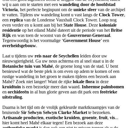
wij u aan om te starten met een
wandeling door de hoofdstad
Victoria
, het perfecte beginpunt om de
unieke sfeer
van de archipel
te vatten. Tijdens uw wandeling komt u vast langs de
Clock Tower
,
een
replica
van de Londense Vauxhall Clock Tower. Loop nog
even verder en u komt aan bij het
State House
. Deze
koloniale
residentie
op het eiland Mahé dateert uit de periode van het
Britse
Rijk
en was toen de woonst van de
Gouverneur-Generaal
.
Tegenwoordig is het voormalige ‘
Government House
’ een
overheidsgebouw
.
Laat u tijdens uw
reis naar de Seychellen
leiden door uw
nieuwsgierigheid. Ga uw neus achterna en al snel staat u in de
Botanische tuin van Mahé
, de groene long van de stad. U bent
benieuwd wat de beste plek is om even op adem te komen of een
rustige wandeling in het groen te maken tijdens een bezoek aan
Mahé? Zoek niet langer! Want de rijke
lokale flora
in deze
kruidtuin
is een bezoekje meer dan waard.
Inheemse palmbomen
en
orchideeën
in al hun glorie geven aan dit park een
feeërieke
uitstraling
.
Daarna is het tijd om de vrolijk gekleurde marktkraampjes van de
bruisende
Sir Selwyn Selwyn Clarke Market
te bezoeken.
Artisanale producten
,
exotische kruiden
,
groente
,
fruit
,
vis
...
hier komt heel Mahé elkaar tegen! Een bezoek aan deze
authentieke markt
is dan ook een niet te missen topper als u de