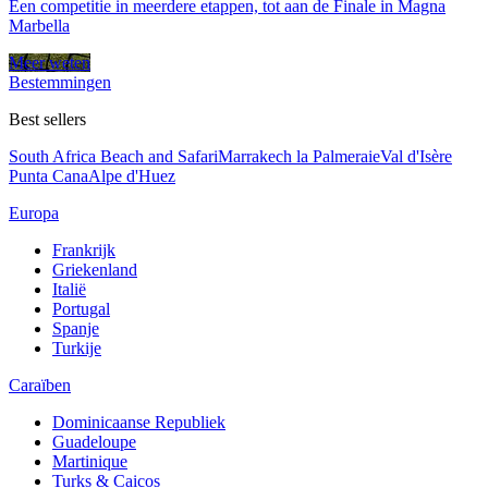
Een competitie in meerdere etappen, tot aan de Finale in Magna
Marbella
Meer weten
Bestemmingen
Best sellers
South Africa Beach and Safari
Marrakech la Palmeraie
Val d'Isère
Punta Cana
Alpe d'Huez
Europa
Frankrijk
Griekenland
Italië
Portugal
Spanje
Turkije
Caraïben
Dominicaanse Republiek
Guadeloupe
Martinique
Turks & Caicos