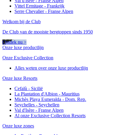
Val d'Isère - Franse Alpen
Vittel Ermitage - Frankrijk
Serre Chevalier - Franse Alpen
Welkom bij de Club
De Club van de mooiste bergtoppen sinds 1950
Ontdek nu >
Onze luxe productlijn
Onze Exclusive Collection
Alles weten over onze luxe productlijn
Onze luxe Resorts
Cefalù - Sicilië
La Plantation d'Albion - Mauritius
Michès Playa Esmeralda - Dom. Rep.
Seychelles - Seychellen
Val d'Isère - Franse Alpen
Al onze Exclusive Collection Resorts
Onze luxe zones