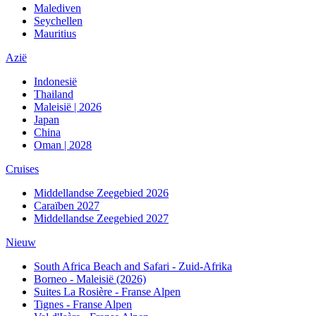
Malediven
Seychellen
Mauritius
Azië
Indonesië
Thailand
Maleisië | 2026
Japan
China
Oman | 2028
Cruises
Middellandse Zeegebied 2026
Caraïben 2027
Middellandse Zeegebied 2027
Nieuw
South Africa Beach and Safari - Zuid-Afrika
Borneo - Maleisië (2026)
Suites La Rosière - Franse Alpen
Tignes - Franse Alpen