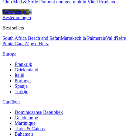
Club Med & Sofie Dumont nodigen u uit in Vittel Ermitage
Reserveer nu >
Bestemmingen
Best sellers
South Africa Beach and Safari
Marrakech la Palmeraie
Val d'Isère
Punta Cana
Alpe d'Huez
Europa
Frankrijk
Griekenland
Italië
Portugal
Spanje
Turkije
Caraïben
Dominicaanse Republiek
Guadeloupe
Martinique
Turks & Caicos
Bahama's