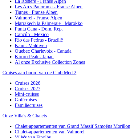
La Rosière - Franse Alpen
Les Arcs Panorama - Franse Alpen
Tignes - Franse Alpen
Valmorel - Franse Alpen
Marrakech la Palmeraie - Marokko
Punta Cana - Dom. Rep.
Cancún - Mexico
Rio das Pedras - Brazilië
Kani - Maldiven
Quebec Charlevoix - Canada
Kiroro Peak - Japan
Al onze Exclusive Collection Zones
Cruises aan boord van de Club Med 2
Cruises 2026
Cruises 2027
Mini-cruises
Golfcruises
Familiecruises
Onze Villa's & Chalets
Chalet-appartementen van Grand Massif Samoëns Morillon
Chalet-appartementen van Valmorel
Villa's van Finolhu