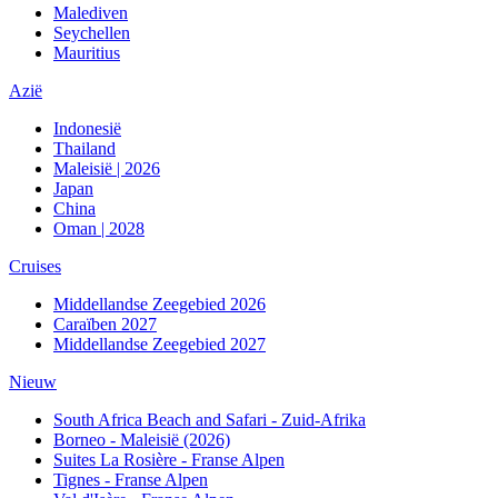
Malediven
Seychellen
Mauritius
Azië
Indonesië
Thailand
Maleisië | 2026
Japan
China
Oman | 2028
Cruises
Middellandse Zeegebied 2026
Caraïben 2027
Middellandse Zeegebied 2027
Nieuw
South Africa Beach and Safari - Zuid-Afrika
Borneo - Maleisië (2026)
Suites La Rosière - Franse Alpen
Tignes - Franse Alpen