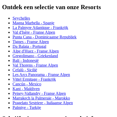
Ontdek een selectie van onze Resorts
Seychelles
Magna Marbella - Spanje
La Palmyre Atlantique - Frankrijk
Val d'Isère - Franse Alpen
Punta Cana - Dominicaanse Republiek
Tignes - Franse Alpen
Da Balaia - Portugal
Alpe d'Huez - Franse Alpen
Gregolimano - Griekenland
Bali - Indonesië
Val Thorens - Franse Alpen
Cefalù - Sicilië
Les Arcs Panorama - Franse Alpen
Vittel Ermitage - Frankrijk
Cancún - Mexico
Kani - Maldiven
Peisey-Vallandry - Franse Alpen
Marrakech la Palmeraie - Marokko
Pragelato Sestriere - Italiaanse Alpen
Palmiye - Turkije