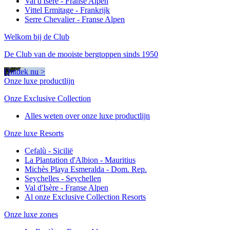
Val d'Isère - Franse Alpen
Vittel Ermitage - Frankrijk
Serre Chevalier - Franse Alpen
Welkom bij de Club
De Club van de mooiste bergtoppen sinds 1950
Ontdek nu >
Onze luxe productlijn
Onze Exclusive Collection
Alles weten over onze luxe productlijn
Onze luxe Resorts
Cefalù - Sicilië
La Plantation d'Albion - Mauritius
Michès Playa Esmeralda - Dom. Rep.
Seychelles - Seychellen
Val d'Isère - Franse Alpen
Al onze Exclusive Collection Resorts
Onze luxe zones