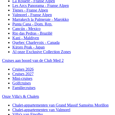
La Rosière - Franse Alpen
Les Arcs Panorama - Franse Alpen
Tignes - Franse Alpen
Valmorel - Franse Alpen
Marrakech la Palmeraie - Marokko
Punta Cana - Dom. Rep.
Cancún - Mexico
Rio das Pedras - Brazilië
Kani - Maldiven
Quebec Charlevoix - Canada
Kiroro Peak - Japan
Al onze Exclusive Collection Zones
Cruises aan boord van de Club Med 2
Cruises 2026
Cruises 2027
Mini-cruises
Golfcruises
Familiecruises
Onze Villa's & Chalets
Chalet-appartementen van Grand Massif Samoëns Morillon
Chalet-appartementen van Valmorel
Villa's van Finolhu