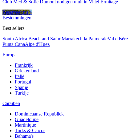
Club Med & Sofie Dumont nodigen u uit in Vittel Ermitage
Reserveer nu >
Bestemmingen
Best sellers
South Africa Beach and Safari
Marrakech la Palmeraie
Val d'Isère
Punta Cana
Alpe d'Huez
Europa
Frankrijk
Griekenland
Italië
Portugal
Spanje
Turkije
Caraïben
Dominicaanse Republiek
Guadeloupe
Martinique
Turks & Caicos
Bahama's