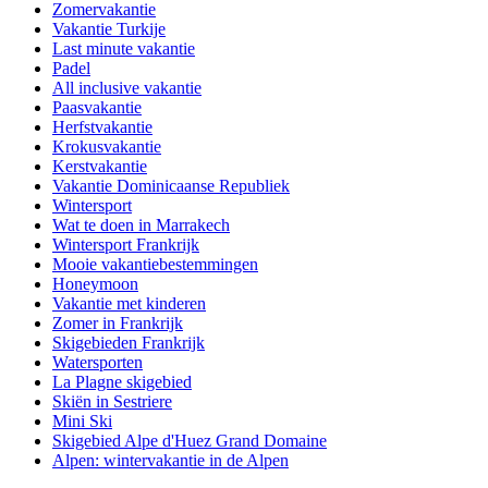
Zomervakantie
Vakantie Turkije
Last minute vakantie
Padel
All inclusive vakantie
Paasvakantie
Herfstvakantie
Krokusvakantie
Kerstvakantie
Vakantie Dominicaanse Republiek
Wintersport
Wat te doen in Marrakech
Wintersport Frankrijk
Mooie vakantiebestemmingen
Honeymoon
Vakantie met kinderen
Zomer in Frankrijk
Skigebieden Frankrijk
Watersporten
La Plagne skigebied
Skiën in Sestriere
Mini Ski
Skigebied Alpe d'Huez Grand Domaine
Alpen: wintervakantie in de Alpen