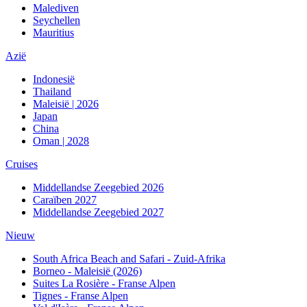
Malediven
Seychellen
Mauritius
Azië
Indonesië
Thailand
Maleisië | 2026
Japan
China
Oman | 2028
Cruises
Middellandse Zeegebied 2026
Caraïben 2027
Middellandse Zeegebied 2027
Nieuw
South Africa Beach and Safari - Zuid-Afrika
Borneo - Maleisië (2026)
Suites La Rosière - Franse Alpen
Tignes - Franse Alpen