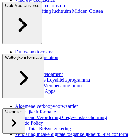
Neem contact met ons op
Club Med Universe
Informatie sluiting luchtruim Midden-Oosten
FAQ
Duurzaam toerisme
Corporate Foundation
Wettelijke informatie
Happy to Care
CSR Rapport
Club Med Development
Great Members Loyaliteitsprogramma
Member Gets Member-programma
iPhone & iPad Apps
Algemene verkoopvoorwaarden
Wettelijke informatie
Vakanties
Algemene Verordening Gegevensbescherming
Cookie Policy
Ecran Total Reisverzekering
Verklaring inzake digitale toegankelijkheid: Niet-conform