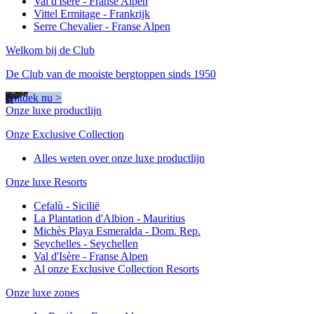
Val d'Isère - Franse Alpen
Vittel Ermitage - Frankrijk
Serre Chevalier - Franse Alpen
Welkom bij de Club
De Club van de mooiste bergtoppen sinds 1950
Ontdek nu >
Onze luxe productlijn
Onze Exclusive Collection
Alles weten over onze luxe productlijn
Onze luxe Resorts
Cefalù - Sicilië
La Plantation d'Albion - Mauritius
Michès Playa Esmeralda - Dom. Rep.
Seychelles - Seychellen
Val d'Isère - Franse Alpen
Al onze Exclusive Collection Resorts
Onze luxe zones