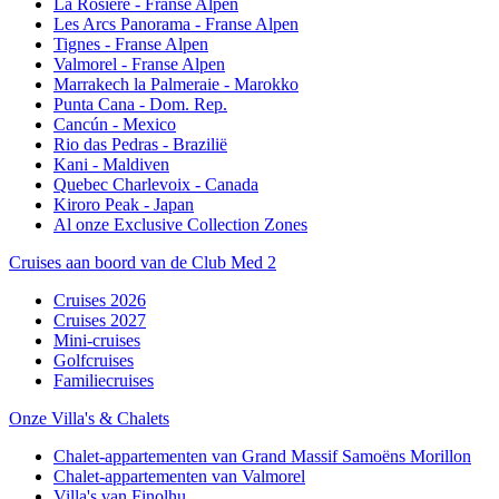
La Rosière - Franse Alpen
Les Arcs Panorama - Franse Alpen
Tignes - Franse Alpen
Valmorel - Franse Alpen
Marrakech la Palmeraie - Marokko
Punta Cana - Dom. Rep.
Cancún - Mexico
Rio das Pedras - Brazilië
Kani - Maldiven
Quebec Charlevoix - Canada
Kiroro Peak - Japan
Al onze Exclusive Collection Zones
Cruises aan boord van de Club Med 2
Cruises 2026
Cruises 2027
Mini-cruises
Golfcruises
Familiecruises
Onze Villa's & Chalets
Chalet-appartementen van Grand Massif Samoëns Morillon
Chalet-appartementen van Valmorel
Villa's van Finolhu