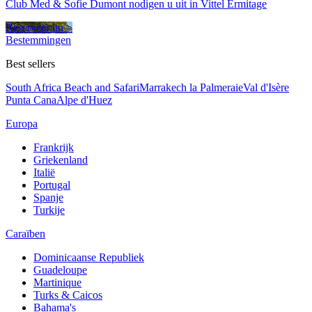
Club Med & Sofie Dumont nodigen u uit in Vittel Ermitage
Reserveer nu >
Bestemmingen
Best sellers
South Africa Beach and Safari
Marrakech la Palmeraie
Val d'Isère
Punta Cana
Alpe d'Huez
Europa
Frankrijk
Griekenland
Italië
Portugal
Spanje
Turkije
Caraïben
Dominicaanse Republiek
Guadeloupe
Martinique
Turks & Caicos
Bahama's