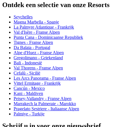
Ontdek een selectie van onze Resorts
Seychelles
Magna Marbella - Spanje
La Palmyre Atlantique - Frankrijk
Val d'Isère - Franse Alpen
Punta Cana - Dominicaanse Republiek
Tignes - Franse Alpen
Da Balaia - Portugal
Alpe d'Huez - Franse Alpen
Gregolimano - Griekenland
Bali - Indonesië
Val Thorens - Franse Alpen
Cefalù - Sicilië
Les Arcs Panorama - Franse Alpen
Vittel Ermitage - Frankrijk
Cancún - Mexico
Kani - Maldiven
Peisey-Vallandry - Franse Alpen
Marrakech la Palmeraie - Marokko
Pragelato Sestriere - Italiaanse Alpen
Palmiye - Turkije
Schrijf u in voor onze nieuwsbrief