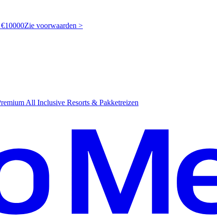
t €10000
Z
ie voorwaarden >
emium All Inclusive Resorts & Pakketreizen