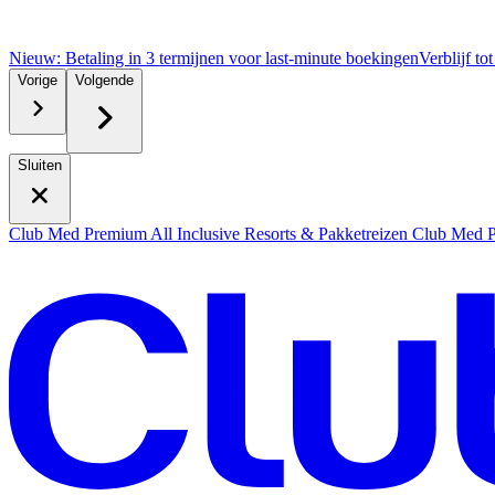
Nieuw: Betaling in 3 termijnen voor last-minute boekingen
Verblijf to
Vorige
Volgende
Sluiten
Club Med Premium All Inclusive Resorts & Pakketreizen
Club Med Pr