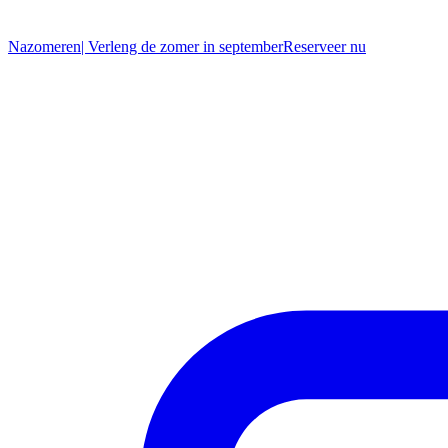
Nazomeren
| Verleng de zomer in september
R
eserveer nu